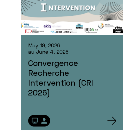
May 19, 2026
au
June 4, 2026
Convergence
Recherche
Intervention (CRI
2026)