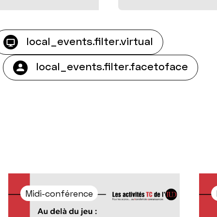
local_events.filter.virtual
local_events.filter.facetoface
Midi-conférence