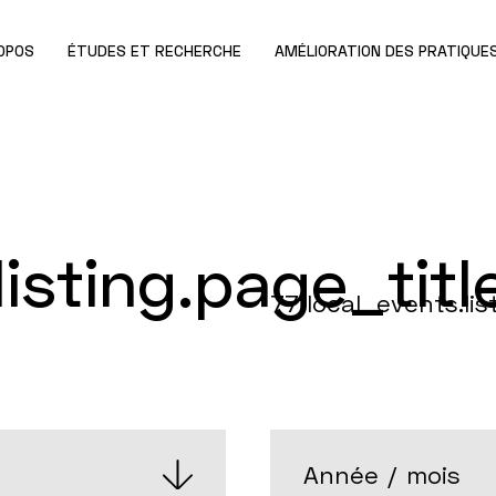
OPOS
ÉTUDES ET RECHERCHE
AMÉLIORATION DES PRATIQUE
listing.page_titl
77
local_events.list
ANNÉE
/
MOIS