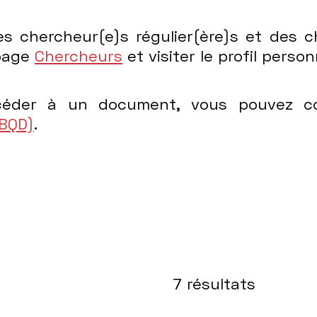
es chercheur(e)s régulier(ère)s et des ch
 page
Chercheurs
et visiter le profil pers
céder à un document, vous pouvez 
(BQD)
.
7
résultats