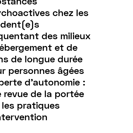
bstances
choactives chez les
ident(e)s
quentant des milieux
ébergement et de
ns de longue durée
r personnes âgées
perte d’autonomie :
 revue de la portée
 les pratiques
ntervention