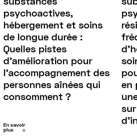
substances
su
psychoactives,
psy
hébergement et soins
rés
de longue durée :
fré
Quelles pistes
d’h
d’amélioration pour
soi
l’accompagnement des
pou
personnes aînées qui
en 
consomment ?
une
sur
d’i
En savoir
plus